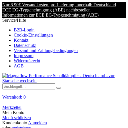
Nur 8.90€ Versandkosten pro Lieferung innerhalb Deutschland
ECE EG-Typgenehmigung (ABE) nachbestellen
Informationen zur ECE EG-Typgenehmigung (ABE)
Service/Hilfe
B2B-Login
Cookie-Einstellungen
Kontakt
Datenschutz
Versand und Zahlungsbedingungen
Impressum
Widerrufsrecht
AGB
Warenkorb
0
Merkzettel
Mein Konto
Menü schließen
Kundenkonto
Anmelden
oder
registrieren