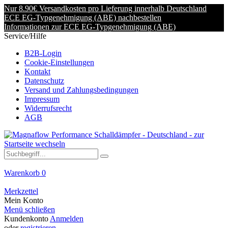
Nur 8.90€ Versandkosten pro Lieferung innerhalb Deutschland
ECE EG-Typgenehmigung (ABE) nachbestellen
Informationen zur ECE EG-Typgenehmigung (ABE)
Service/Hilfe
B2B-Login
Cookie-Einstellungen
Kontakt
Datenschutz
Versand und Zahlungsbedingungen
Impressum
Widerrufsrecht
AGB
Warenkorb
0
Merkzettel
Mein Konto
Menü schließen
Kundenkonto
Anmelden
oder
registrieren