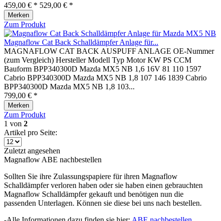
459,00 € *
529,00 € *
Merken
Zum Produkt
Magnaflow Cat Back Schalldämpfer Anlage für...
MAGNAFLOW CAT BACK AUSPUFF ANLAGE OE-Nummer
(zum Vergleich) Hersteller Modell Typ Motor KW PS CCM
Bauform BPP340300D Mazda MX5 NB 1,6 16V 81 110 1597
Cabrio BPP340300D Mazda MX5 NB 1,8 107 146 1839 Cabrio
BPP340300D Mazda MX5 NB 1,8 103...
799,00 € *
Merken
Zum Produkt
1
von
2
Artikel pro Seite:
Zuletzt angesehen
Magnaflow ABE nachbestellen
Sollten Sie ihre Zulassungspapiere für ihren Magnaflow
Schalldämpfer verloren haben oder sie haben einen gebrauchten
Magnaflow Schalldämpfer gekauft und benötigen nun die
passenden Unterlagen. Können sie diese bei uns nach bestellen.
-Alle Informationen dazu finden sie hier:
ABE nachbestellen