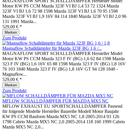
MAGNAFLOW SPORT SCHALLDÄMPFER Hersteller Model
Motor KW PS CCM Mazda 323F VI BJ 1,4 53 72 1324 Mazda
323F VI BJ 1,6 72 98 1598 Mazda 323F VI BJ 1,6 70 95 1598
Mazda 323F VI BJ 1,9 16V 84 114 1840 Mazda 323F VI BJ 2,0 96
131 1991 Mazda...
529,00 € *
Merken
Zum Produkt
Magnaflow Schalldämpfer für Mazda 323F BG 1,6 /...
MAGNAFLOW SPORT SCHALLDÄMPFER Hersteller Model
Motor KW PS CCM Mazda 323 F IV (BG) 1,6 62 84 1598 Mazda
323 F IV (BG) 1,6 16V 65 88 1598 Mazda 323 F IV (BG) 1,8 16V
76 103 1840 Mazda 323 F IV (BG) 1,8 16V GT 94 128 1840 -
Magnaflow...
529,00 € *
Merken
Zum Produkt
MFLOW SCHALLDÄMPFER FÜR MAZDA MX5 NC
MFLOW EXHAUST EU SPORTSCHALLDÄMPFER Passend
für folgende Modelle Hersteller Baureihe Modell Motor Baujahr
KW PS CCM Bauform Mazda MX5 NC 1,8 2005-2014 93 126
1798 Cabrio Mazda MX5 NC 2,0 2005-2014 118 160 1999 Cabrio
Mazda MX5 NC 2,0...