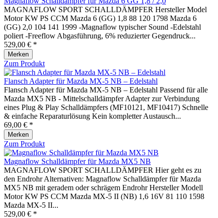
Magnaflow Schalldämpfer für Mazda 6 GG 1,8 / 2,0
MAGNAFLOW SPORT SCHALLDÄMPFER Hersteller Model
Motor KW PS CCM Mazda 6 (GG) 1,8 88 120 1798 Mazda 6
(GG) 2,0 104 141 1999 -Magnaflow typischer Sound -Edelstahl
poliert -Freeflow Abgasführung, 6% reduzierter Gegendruck...
529,00 € *
Merken
Zum Produkt
Flansch Adapter für Mazda MX-5 NB – Edelstahl
Flansch Adapter für Mazda MX-5 NB – Edelstahl Passend für alle
Mazda MX5 NB - Mittelschalldämpfer Adapter zur Verbindung
eines Plug & Play Schalldämpfers (MF10121, MF10417) Schnelle
& einfache Reparaturlösung Kein kompletter Austausch...
69,00 € *
Merken
Zum Produkt
Magnaflow Schalldämpfer für Mazda MX5 NB
MAGNAFLOW SPORT SCHALLDÄMPFER Hier geht es zu
den Endrohr Alternativen: Magnaflow Schalldämpfer für Mazda
MX5 NB mit geradem oder schrägem Endrohr Hersteller Modell
Motor KW PS CCM Mazda MX-5 II (NB) 1,6 16V 81 110 1598
Mazda MX-5 II...
529,00 € *