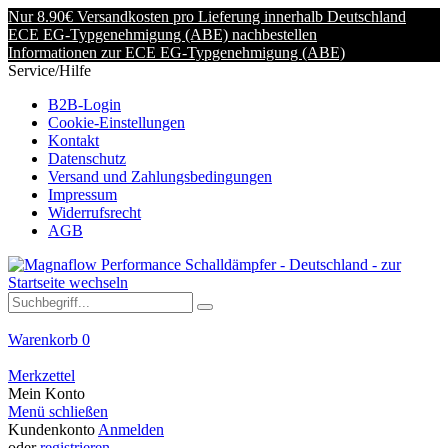
Nur 8.90€ Versandkosten pro Lieferung innerhalb Deutschland
ECE EG-Typgenehmigung (ABE) nachbestellen
Informationen zur ECE EG-Typgenehmigung (ABE)
Service/Hilfe
B2B-Login
Cookie-Einstellungen
Kontakt
Datenschutz
Versand und Zahlungsbedingungen
Impressum
Widerrufsrecht
AGB
Warenkorb
0
Merkzettel
Mein Konto
Menü schließen
Kundenkonto
Anmelden
oder
registrieren