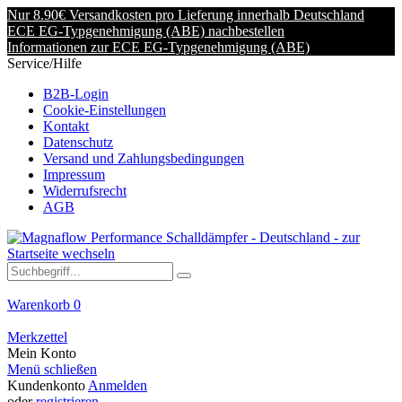
Nur 8.90€ Versandkosten pro Lieferung innerhalb Deutschland
ECE EG-Typgenehmigung (ABE) nachbestellen
Informationen zur ECE EG-Typgenehmigung (ABE)
Service/Hilfe
B2B-Login
Cookie-Einstellungen
Kontakt
Datenschutz
Versand und Zahlungsbedingungen
Impressum
Widerrufsrecht
AGB
Warenkorb
0
Merkzettel
Mein Konto
Menü schließen
Kundenkonto
Anmelden
oder
registrieren