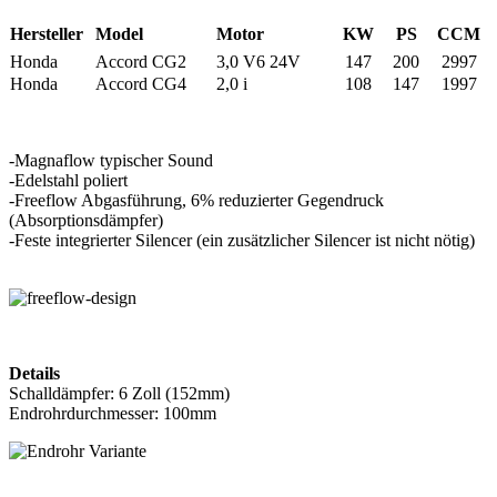
Hersteller
Model
Motor
KW
PS
CCM
Honda
Accord CG2
3,0 V6 24V
147
200
2997
Honda
Accord CG4
2,0 i
108
147
1997
-Magnaflow typischer Sound
-Edelstahl poliert
-Freeflow Abgasführung, 6% reduzierter Gegendruck
(Absorptionsdämpfer)
-Feste integrierter Silencer (ein zusätzlicher Silencer ist nicht nötig)
Details
Schalldämpfer: 6 Zoll (152mm)
Endrohrdurchmesser: 100mm