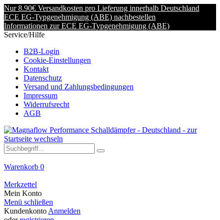
Nur 8.90€ Versandkosten pro Lieferung innerhalb Deutschland
ECE EG-Typgenehmigung (ABE) nachbestellen
Informationen zur ECE EG-Typgenehmigung (ABE)
Service/Hilfe
B2B-Login
Cookie-Einstellungen
Kontakt
Datenschutz
Versand und Zahlungsbedingungen
Impressum
Widerrufsrecht
AGB
Warenkorb
0
Merkzettel
Mein Konto
Menü schließen
Kundenkonto
Anmelden
oder
registrieren