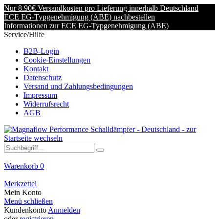
Nur 8.90€ Versandkosten pro Lieferung innerhalb Deutschland
ECE EG-Typgenehmigung (ABE) nachbestellen
Informationen zur ECE EG-Typgenehmigung (ABE)
Service/Hilfe
B2B-Login
Cookie-Einstellungen
Kontakt
Datenschutz
Versand und Zahlungsbedingungen
Impressum
Widerrufsrecht
AGB
Warenkorb
0
Merkzettel
Mein Konto
Menü schließen
Kundenkonto
Anmelden
oder
registrieren