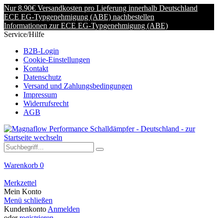
Nur 8.90€ Versandkosten pro Lieferung innerhalb Deutschland
ECE EG-Typgenehmigung (ABE) nachbestellen
Informationen zur ECE EG-Typgenehmigung (ABE)
Service/Hilfe
B2B-Login
Cookie-Einstellungen
Kontakt
Datenschutz
Versand und Zahlungsbedingungen
Impressum
Widerrufsrecht
AGB
Warenkorb
0
Merkzettel
Mein Konto
Menü schließen
Kundenkonto
Anmelden
oder
registrieren