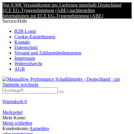
Nur 8.90€ Versandkosten pro Lieferung innerhalb Deutschland
ECE EG-Typgenehmigung (ABE) nachbestellen
Informationen zur ECE EG-Typgenehmigung (ABE)
Service/Hilfe
B2B-Login
Cookie-Einstellungen
Kontakt
Datenschutz
Versand und Zahlungsbedingungen
Impressum
Widerrufsrecht
AGB
Warenkorb
0
Merkzettel
Mein Konto
Menü schließen
Kundenkonto
Anmelden
oder
registrieren