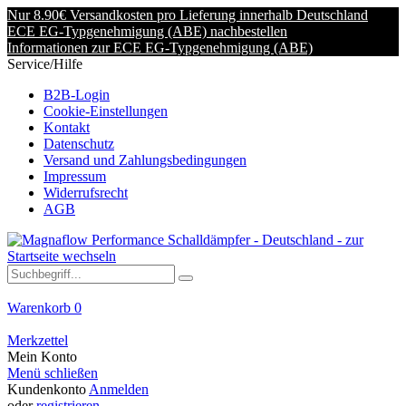
Nur 8.90€ Versandkosten pro Lieferung innerhalb Deutschland
ECE EG-Typgenehmigung (ABE) nachbestellen
Informationen zur ECE EG-Typgenehmigung (ABE)
Service/Hilfe
B2B-Login
Cookie-Einstellungen
Kontakt
Datenschutz
Versand und Zahlungsbedingungen
Impressum
Widerrufsrecht
AGB
Warenkorb
0
Merkzettel
Mein Konto
Menü schließen
Kundenkonto
Anmelden
oder
registrieren