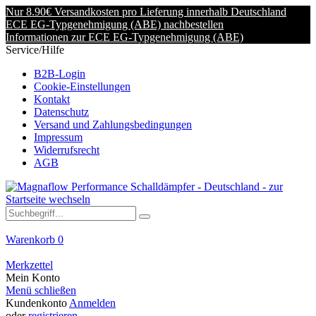
Nur 8.90€ Versandkosten pro Lieferung innerhalb Deutschland
ECE EG-Typgenehmigung (ABE) nachbestellen
Informationen zur ECE EG-Typgenehmigung (ABE)
Service/Hilfe
B2B-Login
Cookie-Einstellungen
Kontakt
Datenschutz
Versand und Zahlungsbedingungen
Impressum
Widerrufsrecht
AGB
Warenkorb
0
Merkzettel
Mein Konto
Menü schließen
Kundenkonto
Anmelden
oder
registrieren