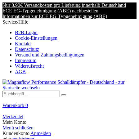
Nur 8.90€ Versandkosten pro Lieferung innerhalb Deutschland
ECE EG-Typgenehmigung (ABE) nachbestellen
Informationen zur ECE EG-Typgenehmigung (ABE)
Service/Hilfe
B2B-Login
Cookie-Einstellungen
Kontakt
Datenschutz
Versand und Zahlungsbedingungen
Impressum
Widerrufsrecht
AGB
Warenkorb
0
Merkzettel
Mein Konto
Menü schließen
Kundenkonto
Anmelden
oder
registrieren