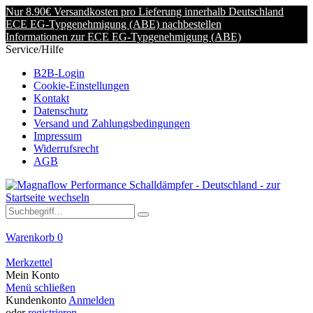
Nur 8.90€ Versandkosten pro Lieferung innerhalb Deutschland
ECE EG-Typgenehmigung (ABE) nachbestellen
Informationen zur ECE EG-Typgenehmigung (ABE)
Service/Hilfe
B2B-Login
Cookie-Einstellungen
Kontakt
Datenschutz
Versand und Zahlungsbedingungen
Impressum
Widerrufsrecht
AGB
Warenkorb
0
Merkzettel
Mein Konto
Menü schließen
Kundenkonto
Anmelden
oder
registrieren