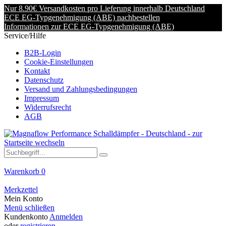
Nur 8.90€ Versandkosten pro Lieferung innerhalb Deutschland
ECE EG-Typgenehmigung (ABE) nachbestellen
Informationen zur ECE EG-Typgenehmigung (ABE)
Service/Hilfe
B2B-Login
Cookie-Einstellungen
Kontakt
Datenschutz
Versand und Zahlungsbedingungen
Impressum
Widerrufsrecht
AGB
Warenkorb
0
Merkzettel
Mein Konto
Menü schließen
Kundenkonto
Anmelden
oder
registrieren