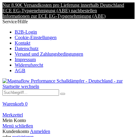
Nur 8.90€ Versandkosten pro Lieferung innerhalb Deutschland
ECE EG-Typgenehmigung (ABE) nachbestellen
Informationen zur ECE EG-Typgenehmigung (ABE)
Service/Hilfe
B2B-Login
Cookie-Einstellungen
Kontakt
Datenschutz
Versand und Zahlungsbedingungen
Impressum
Widerrufsrecht
AGB
Warenkorb
0
Merkzettel
Mein Konto
Menü schließen
Kundenkonto
Anmelden
oder
registrieren