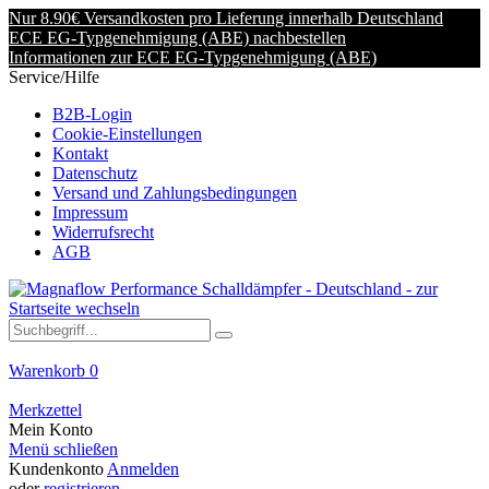
Nur 8.90€ Versandkosten pro Lieferung innerhalb Deutschland
ECE EG-Typgenehmigung (ABE) nachbestellen
Informationen zur ECE EG-Typgenehmigung (ABE)
Service/Hilfe
B2B-Login
Cookie-Einstellungen
Kontakt
Datenschutz
Versand und Zahlungsbedingungen
Impressum
Widerrufsrecht
AGB
Warenkorb
0
Merkzettel
Mein Konto
Menü schließen
Kundenkonto
Anmelden
oder
registrieren