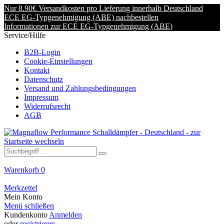
Nur 8.90€ Versandkosten pro Lieferung innerhalb Deutschland
ECE EG-Typgenehmigung (ABE) nachbestellen
Informationen zur ECE EG-Typgenehmigung (ABE)
Service/Hilfe
B2B-Login
Cookie-Einstellungen
Kontakt
Datenschutz
Versand und Zahlungsbedingungen
Impressum
Widerrufsrecht
AGB
Warenkorb
0
Merkzettel
Mein Konto
Menü schließen
Kundenkonto
Anmelden
oder
registrieren