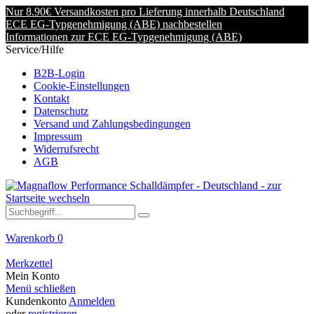
Nur 8.90€ Versandkosten pro Lieferung innerhalb Deutschland
ECE EG-Typgenehmigung (ABE) nachbestellen
Informationen zur ECE EG-Typgenehmigung (ABE)
Service/Hilfe
B2B-Login
Cookie-Einstellungen
Kontakt
Datenschutz
Versand und Zahlungsbedingungen
Impressum
Widerrufsrecht
AGB
Warenkorb
0
Merkzettel
Mein Konto
Menü schließen
Kundenkonto
Anmelden
oder
registrieren