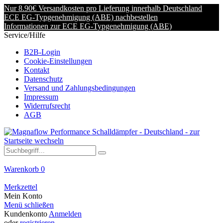
Nur 8.90€ Versandkosten pro Lieferung innerhalb Deutschland
ECE EG-Typgenehmigung (ABE) nachbestellen
Informationen zur ECE EG-Typgenehmigung (ABE)
Service/Hilfe
B2B-Login
Cookie-Einstellungen
Kontakt
Datenschutz
Versand und Zahlungsbedingungen
Impressum
Widerrufsrecht
AGB
Warenkorb
0
Merkzettel
Mein Konto
Menü schließen
Kundenkonto
Anmelden
oder
registrieren