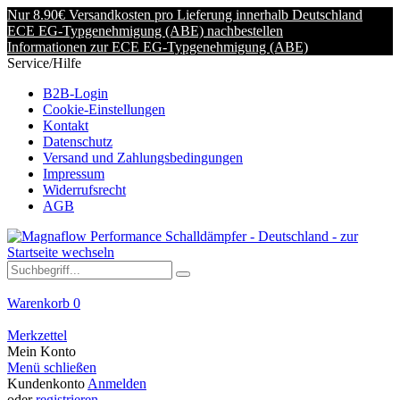
Nur 8.90€ Versandkosten pro Lieferung innerhalb Deutschland
ECE EG-Typgenehmigung (ABE) nachbestellen
Informationen zur ECE EG-Typgenehmigung (ABE)
Service/Hilfe
B2B-Login
Cookie-Einstellungen
Kontakt
Datenschutz
Versand und Zahlungsbedingungen
Impressum
Widerrufsrecht
AGB
Warenkorb
0
Merkzettel
Mein Konto
Menü schließen
Kundenkonto
Anmelden
oder
registrieren