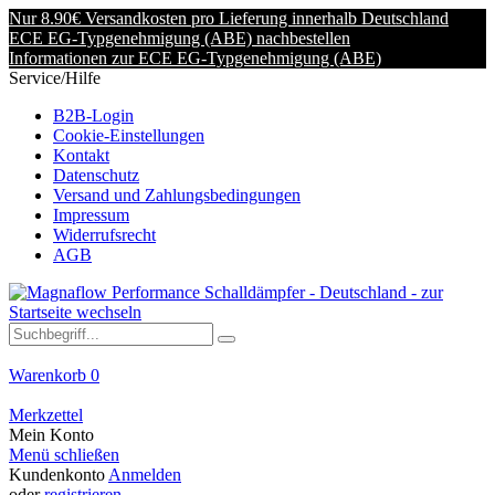
Nur 8.90€ Versandkosten pro Lieferung innerhalb Deutschland
ECE EG-Typgenehmigung (ABE) nachbestellen
Informationen zur ECE EG-Typgenehmigung (ABE)
Service/Hilfe
B2B-Login
Cookie-Einstellungen
Kontakt
Datenschutz
Versand und Zahlungsbedingungen
Impressum
Widerrufsrecht
AGB
Warenkorb
0
Merkzettel
Mein Konto
Menü schließen
Kundenkonto
Anmelden
oder
registrieren