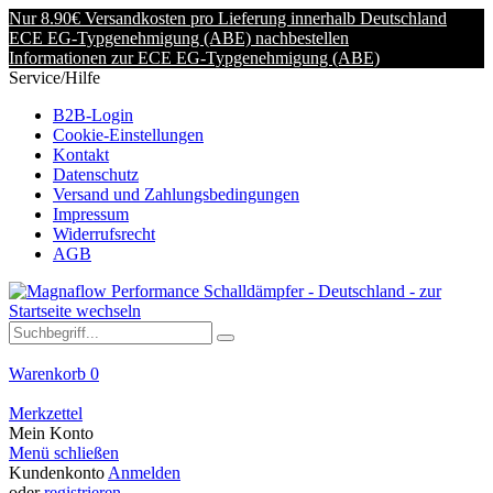
Nur 8.90€ Versandkosten pro Lieferung innerhalb Deutschland
ECE EG-Typgenehmigung (ABE) nachbestellen
Informationen zur ECE EG-Typgenehmigung (ABE)
Service/Hilfe
B2B-Login
Cookie-Einstellungen
Kontakt
Datenschutz
Versand und Zahlungsbedingungen
Impressum
Widerrufsrecht
AGB
Warenkorb
0
Merkzettel
Mein Konto
Menü schließen
Kundenkonto
Anmelden
oder
registrieren