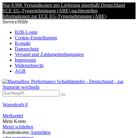
Nur 8.90€ Versandkosten pro Lieferung innerhalb Deutschland
ECE EG-Typgenehmigung (ABE) nachbestellen
Informationen zur ECE EG-Typgenehmigung (ABE)
Service/Hilfe
B2B-Login
Cookie-Einstellungen
Kontakt
Datenschutz
Versand und Zahlungsbedingungen
Impressum
Widerrufsrecht
AGB
Warenkorb
0
Merkzettel
Mein Konto
Menü schließen
Kundenkonto
Anmelden
oder
registrieren