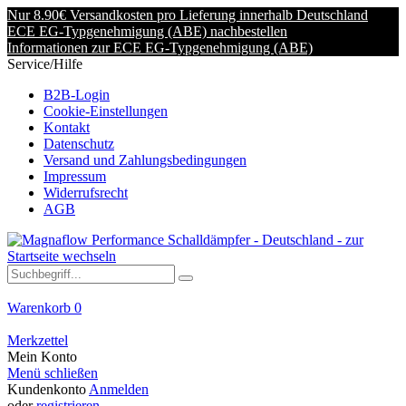
Nur 8.90€ Versandkosten pro Lieferung innerhalb Deutschland
ECE EG-Typgenehmigung (ABE) nachbestellen
Informationen zur ECE EG-Typgenehmigung (ABE)
Service/Hilfe
B2B-Login
Cookie-Einstellungen
Kontakt
Datenschutz
Versand und Zahlungsbedingungen
Impressum
Widerrufsrecht
AGB
Warenkorb
0
Merkzettel
Mein Konto
Menü schließen
Kundenkonto
Anmelden
oder
registrieren