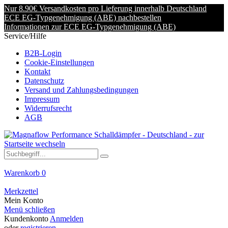
Nur 8.90€ Versandkosten pro Lieferung innerhalb Deutschland
ECE EG-Typgenehmigung (ABE) nachbestellen
Informationen zur ECE EG-Typgenehmigung (ABE)
Service/Hilfe
B2B-Login
Cookie-Einstellungen
Kontakt
Datenschutz
Versand und Zahlungsbedingungen
Impressum
Widerrufsrecht
AGB
Warenkorb
0
Merkzettel
Mein Konto
Menü schließen
Kundenkonto
Anmelden
oder
registrieren