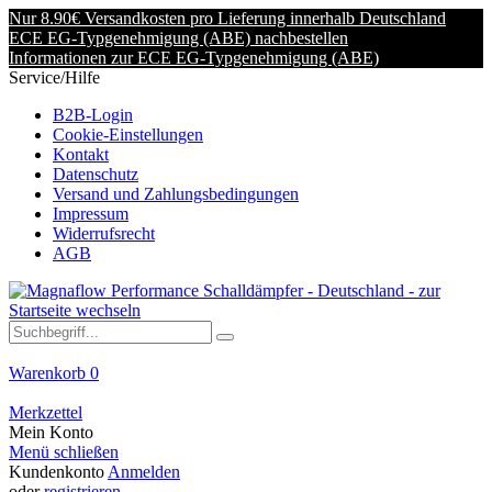
Nur 8.90€ Versandkosten pro Lieferung innerhalb Deutschland
ECE EG-Typgenehmigung (ABE) nachbestellen
Informationen zur ECE EG-Typgenehmigung (ABE)
Service/Hilfe
B2B-Login
Cookie-Einstellungen
Kontakt
Datenschutz
Versand und Zahlungsbedingungen
Impressum
Widerrufsrecht
AGB
Warenkorb
0
Merkzettel
Mein Konto
Menü schließen
Kundenkonto
Anmelden
oder
registrieren