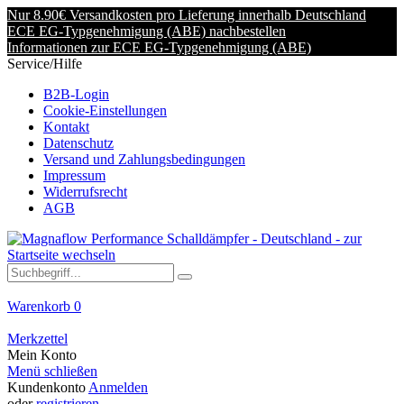
Nur 8.90€ Versandkosten pro Lieferung innerhalb Deutschland
ECE EG-Typgenehmigung (ABE) nachbestellen
Informationen zur ECE EG-Typgenehmigung (ABE)
Service/Hilfe
B2B-Login
Cookie-Einstellungen
Kontakt
Datenschutz
Versand und Zahlungsbedingungen
Impressum
Widerrufsrecht
AGB
Warenkorb
0
Merkzettel
Mein Konto
Menü schließen
Kundenkonto
Anmelden
oder
registrieren