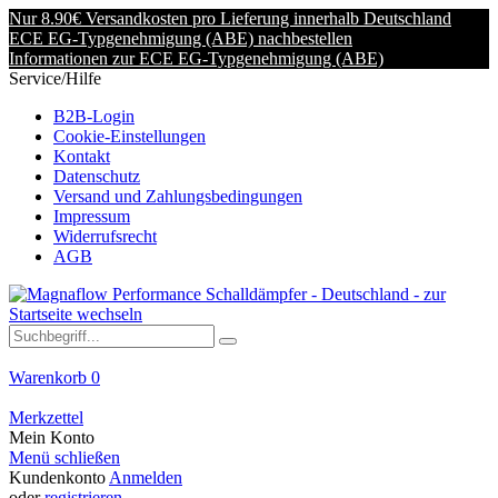
Nur 8.90€ Versandkosten pro Lieferung innerhalb Deutschland
ECE EG-Typgenehmigung (ABE) nachbestellen
Informationen zur ECE EG-Typgenehmigung (ABE)
Service/Hilfe
B2B-Login
Cookie-Einstellungen
Kontakt
Datenschutz
Versand und Zahlungsbedingungen
Impressum
Widerrufsrecht
AGB
Warenkorb
0
Merkzettel
Mein Konto
Menü schließen
Kundenkonto
Anmelden
oder
registrieren