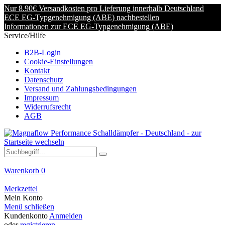
Nur 8.90€ Versandkosten pro Lieferung innerhalb Deutschland
ECE EG-Typgenehmigung (ABE) nachbestellen
Informationen zur ECE EG-Typgenehmigung (ABE)
Service/Hilfe
B2B-Login
Cookie-Einstellungen
Kontakt
Datenschutz
Versand und Zahlungsbedingungen
Impressum
Widerrufsrecht
AGB
Warenkorb
0
Merkzettel
Mein Konto
Menü schließen
Kundenkonto
Anmelden
oder
registrieren