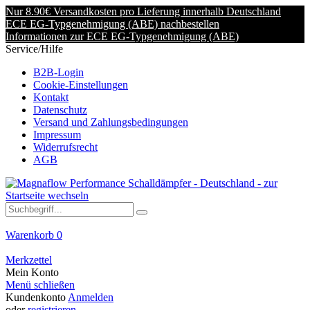
Nur 8.90€ Versandkosten pro Lieferung innerhalb Deutschland
ECE EG-Typgenehmigung (ABE) nachbestellen
Informationen zur ECE EG-Typgenehmigung (ABE)
Service/Hilfe
B2B-Login
Cookie-Einstellungen
Kontakt
Datenschutz
Versand und Zahlungsbedingungen
Impressum
Widerrufsrecht
AGB
Warenkorb
0
Merkzettel
Mein Konto
Menü schließen
Kundenkonto
Anmelden
oder
registrieren