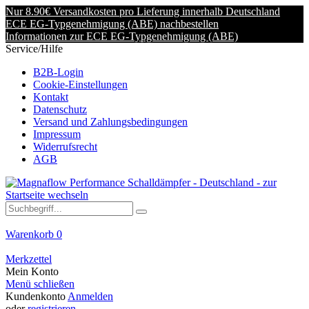
Nur 8.90€ Versandkosten pro Lieferung innerhalb Deutschland
ECE EG-Typgenehmigung (ABE) nachbestellen
Informationen zur ECE EG-Typgenehmigung (ABE)
Service/Hilfe
B2B-Login
Cookie-Einstellungen
Kontakt
Datenschutz
Versand und Zahlungsbedingungen
Impressum
Widerrufsrecht
AGB
Warenkorb
0
Merkzettel
Mein Konto
Menü schließen
Kundenkonto
Anmelden
oder
registrieren