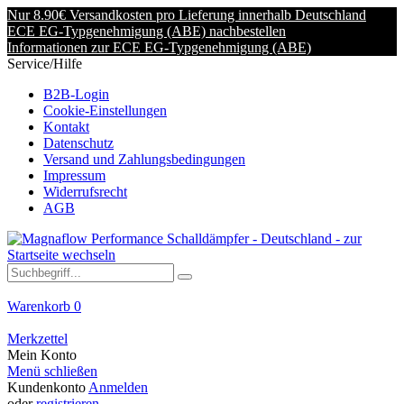
Nur 8.90€ Versandkosten pro Lieferung innerhalb Deutschland
ECE EG-Typgenehmigung (ABE) nachbestellen
Informationen zur ECE EG-Typgenehmigung (ABE)
Service/Hilfe
B2B-Login
Cookie-Einstellungen
Kontakt
Datenschutz
Versand und Zahlungsbedingungen
Impressum
Widerrufsrecht
AGB
Warenkorb
0
Merkzettel
Mein Konto
Menü schließen
Kundenkonto
Anmelden
oder
registrieren