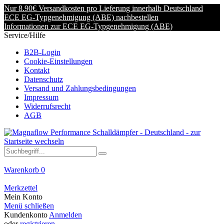
Nur 8.90€ Versandkosten pro Lieferung innerhalb Deutschland
ECE EG-Typgenehmigung (ABE) nachbestellen
Informationen zur ECE EG-Typgenehmigung (ABE)
Service/Hilfe
B2B-Login
Cookie-Einstellungen
Kontakt
Datenschutz
Versand und Zahlungsbedingungen
Impressum
Widerrufsrecht
AGB
Warenkorb
0
Merkzettel
Mein Konto
Menü schließen
Kundenkonto
Anmelden
oder
registrieren