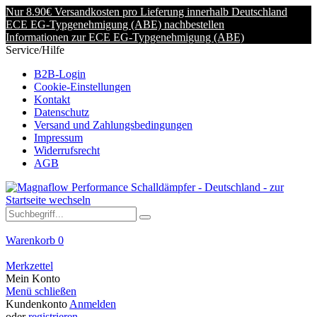
Nur 8.90€ Versandkosten pro Lieferung innerhalb Deutschland
ECE EG-Typgenehmigung (ABE) nachbestellen
Informationen zur ECE EG-Typgenehmigung (ABE)
Service/Hilfe
B2B-Login
Cookie-Einstellungen
Kontakt
Datenschutz
Versand und Zahlungsbedingungen
Impressum
Widerrufsrecht
AGB
Warenkorb
0
Merkzettel
Mein Konto
Menü schließen
Kundenkonto
Anmelden
oder
registrieren