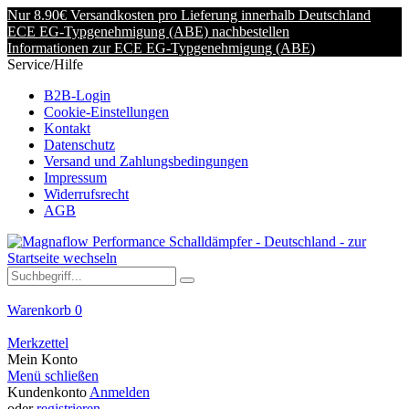
Nur 8.90€ Versandkosten pro Lieferung innerhalb Deutschland
ECE EG-Typgenehmigung (ABE) nachbestellen
Informationen zur ECE EG-Typgenehmigung (ABE)
Service/Hilfe
B2B-Login
Cookie-Einstellungen
Kontakt
Datenschutz
Versand und Zahlungsbedingungen
Impressum
Widerrufsrecht
AGB
Warenkorb
0
Merkzettel
Mein Konto
Menü schließen
Kundenkonto
Anmelden
oder
registrieren