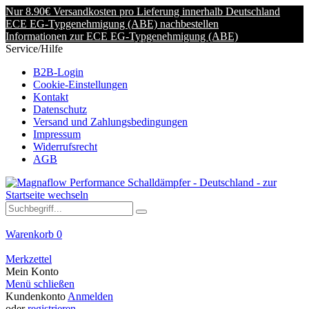
Nur 8.90€ Versandkosten pro Lieferung innerhalb Deutschland
ECE EG-Typgenehmigung (ABE) nachbestellen
Informationen zur ECE EG-Typgenehmigung (ABE)
Service/Hilfe
B2B-Login
Cookie-Einstellungen
Kontakt
Datenschutz
Versand und Zahlungsbedingungen
Impressum
Widerrufsrecht
AGB
Warenkorb
0
Merkzettel
Mein Konto
Menü schließen
Kundenkonto
Anmelden
oder
registrieren