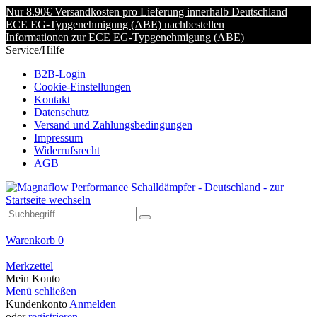
Nur 8.90€ Versandkosten pro Lieferung innerhalb Deutschland
ECE EG-Typgenehmigung (ABE) nachbestellen
Informationen zur ECE EG-Typgenehmigung (ABE)
Service/Hilfe
B2B-Login
Cookie-Einstellungen
Kontakt
Datenschutz
Versand und Zahlungsbedingungen
Impressum
Widerrufsrecht
AGB
Warenkorb
0
Merkzettel
Mein Konto
Menü schließen
Kundenkonto
Anmelden
oder
registrieren