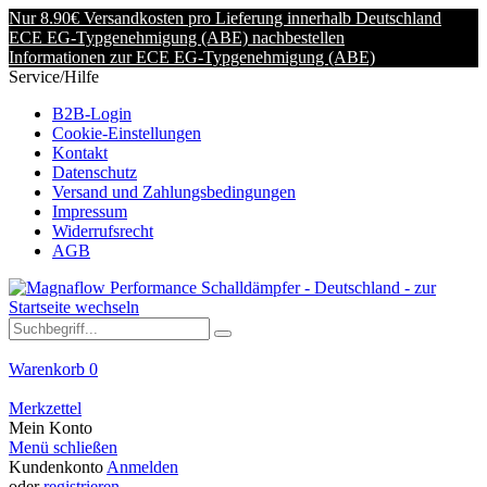
Nur 8.90€ Versandkosten pro Lieferung innerhalb Deutschland
ECE EG-Typgenehmigung (ABE) nachbestellen
Informationen zur ECE EG-Typgenehmigung (ABE)
Service/Hilfe
B2B-Login
Cookie-Einstellungen
Kontakt
Datenschutz
Versand und Zahlungsbedingungen
Impressum
Widerrufsrecht
AGB
Warenkorb
0
Merkzettel
Mein Konto
Menü schließen
Kundenkonto
Anmelden
oder
registrieren