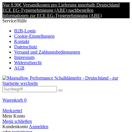
Nur 8.90€ Versandkosten pro Lieferung innerhalb Deutschland
ECE EG-Typgenehmigung (ABE) nachbestellen
Informationen zur ECE EG-Typgenehmigung (ABE)
Service/Hilfe
B2B-Login
Cookie-Einstellungen
Kontakt
Datenschutz
Versand und Zahlungsbedingungen
Impressum
Widerrufsrecht
AGB
Warenkorb
0
Merkzettel
Mein Konto
Menü schließen
Kundenkonto
Anmelden
oder
registrieren