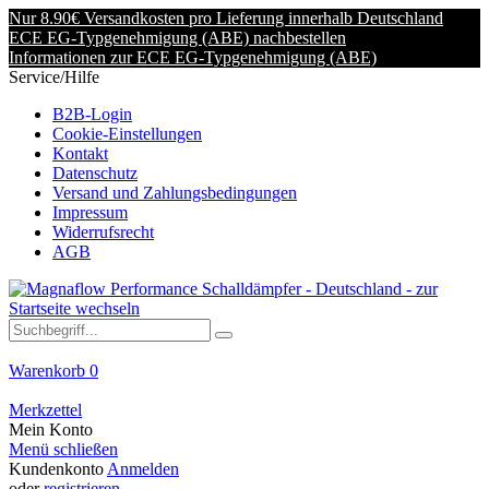
Nur 8.90€ Versandkosten pro Lieferung innerhalb Deutschland
ECE EG-Typgenehmigung (ABE) nachbestellen
Informationen zur ECE EG-Typgenehmigung (ABE)
Service/Hilfe
B2B-Login
Cookie-Einstellungen
Kontakt
Datenschutz
Versand und Zahlungsbedingungen
Impressum
Widerrufsrecht
AGB
Warenkorb
0
Merkzettel
Mein Konto
Menü schließen
Kundenkonto
Anmelden
oder
registrieren