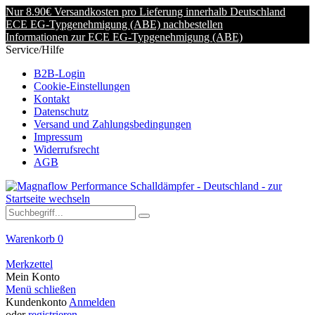
Nur 8.90€ Versandkosten pro Lieferung innerhalb Deutschland
ECE EG-Typgenehmigung (ABE) nachbestellen
Informationen zur ECE EG-Typgenehmigung (ABE)
Service/Hilfe
B2B-Login
Cookie-Einstellungen
Kontakt
Datenschutz
Versand und Zahlungsbedingungen
Impressum
Widerrufsrecht
AGB
Warenkorb
0
Merkzettel
Mein Konto
Menü schließen
Kundenkonto
Anmelden
oder
registrieren