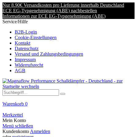
Nur 8.90€ Versandkosten pro Lieferung innerhalb Deutschland
ECE EG-Typgenehmigung (ABE) nachbestellen
Informationen zur ECE EG-Typgenehmigung (ABE)
Service/Hilfe
B2B-Login
Cookie-Einstellungen
Kontakt
Datenschutz
Versand und Zahlungsbedingungen
Impressum
Widerrufsrecht
AGB
Warenkorb
0
Merkzettel
Mein Konto
Menü schließen
Kundenkonto
Anmelden
oder
registrieren