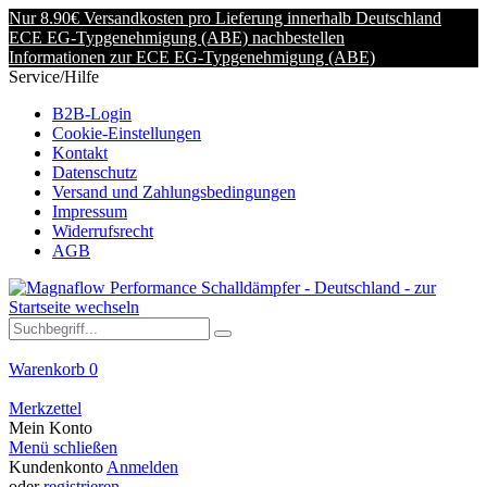
Nur 8.90€ Versandkosten pro Lieferung innerhalb Deutschland
ECE EG-Typgenehmigung (ABE) nachbestellen
Informationen zur ECE EG-Typgenehmigung (ABE)
Service/Hilfe
B2B-Login
Cookie-Einstellungen
Kontakt
Datenschutz
Versand und Zahlungsbedingungen
Impressum
Widerrufsrecht
AGB
Warenkorb
0
Merkzettel
Mein Konto
Menü schließen
Kundenkonto
Anmelden
oder
registrieren