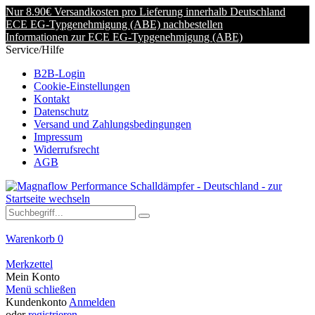
Nur 8.90€ Versandkosten pro Lieferung innerhalb Deutschland
ECE EG-Typgenehmigung (ABE) nachbestellen
Informationen zur ECE EG-Typgenehmigung (ABE)
Service/Hilfe
B2B-Login
Cookie-Einstellungen
Kontakt
Datenschutz
Versand und Zahlungsbedingungen
Impressum
Widerrufsrecht
AGB
Warenkorb
0
Merkzettel
Mein Konto
Menü schließen
Kundenkonto
Anmelden
oder
registrieren