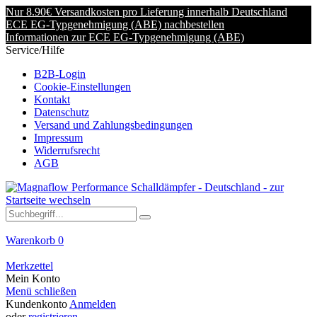
Nur 8.90€ Versandkosten pro Lieferung innerhalb Deutschland
ECE EG-Typgenehmigung (ABE) nachbestellen
Informationen zur ECE EG-Typgenehmigung (ABE)
Service/Hilfe
B2B-Login
Cookie-Einstellungen
Kontakt
Datenschutz
Versand und Zahlungsbedingungen
Impressum
Widerrufsrecht
AGB
Warenkorb
0
Merkzettel
Mein Konto
Menü schließen
Kundenkonto
Anmelden
oder
registrieren