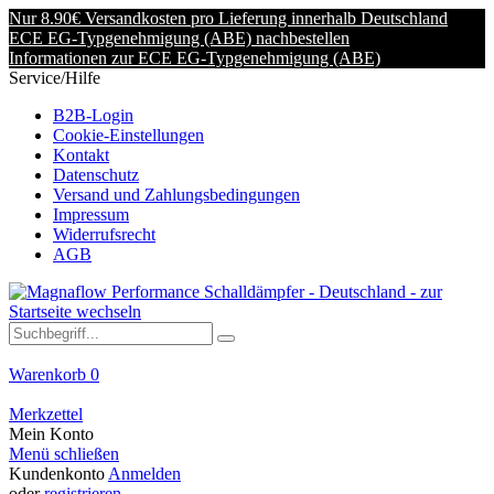
Nur 8.90€ Versandkosten pro Lieferung innerhalb Deutschland
ECE EG-Typgenehmigung (ABE) nachbestellen
Informationen zur ECE EG-Typgenehmigung (ABE)
Service/Hilfe
B2B-Login
Cookie-Einstellungen
Kontakt
Datenschutz
Versand und Zahlungsbedingungen
Impressum
Widerrufsrecht
AGB
Warenkorb
0
Merkzettel
Mein Konto
Menü schließen
Kundenkonto
Anmelden
oder
registrieren