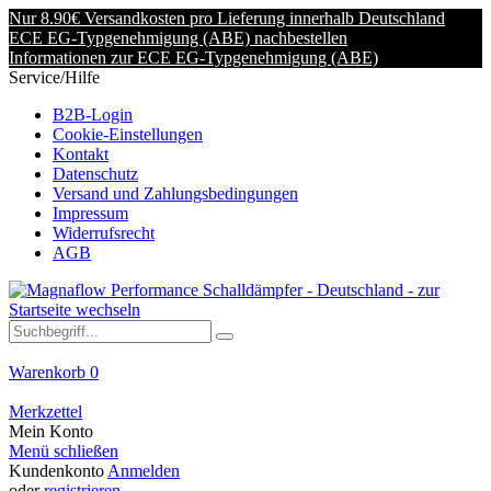
Nur 8.90€ Versandkosten pro Lieferung innerhalb Deutschland
ECE EG-Typgenehmigung (ABE) nachbestellen
Informationen zur ECE EG-Typgenehmigung (ABE)
Service/Hilfe
B2B-Login
Cookie-Einstellungen
Kontakt
Datenschutz
Versand und Zahlungsbedingungen
Impressum
Widerrufsrecht
AGB
Warenkorb
0
Merkzettel
Mein Konto
Menü schließen
Kundenkonto
Anmelden
oder
registrieren