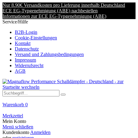
Nur 8.90€ Versandkosten pro Lieferung innerhalb Deutschland
ECE EG-Typgenehmigung (ABE) nachbestellen
Informationen zur ECE EG-Typgenehmigung (ABE)
Service/Hilfe
B2B-Login
Cookie-Einstellungen
Kontakt
Datenschutz
Versand und Zahlungsbedingungen
Impressum
Widerrufsrecht
AGB
Warenkorb
0
Merkzettel
Mein Konto
Menü schließen
Kundenkonto
Anmelden
oder
registrieren