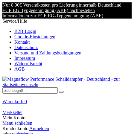
Nur 8.90€ Versandkosten pro Lieferung innerhalb Deutschland
ECE EG-Typgenehmigung (ABE) nachbestellen
Informationen zur ECE EG-Typgenehmigung (ABE)
Service/Hilfe
B2B-Login
Cookie-Einstellungen
Kontakt
Datenschutz
Versand und Zahlungsbedingungen
Impressum
Widerrufsrecht
AGB
Warenkorb
0
Merkzettel
Mein Konto
Menü schließen
Kundenkonto
Anmelden
oder
registrieren