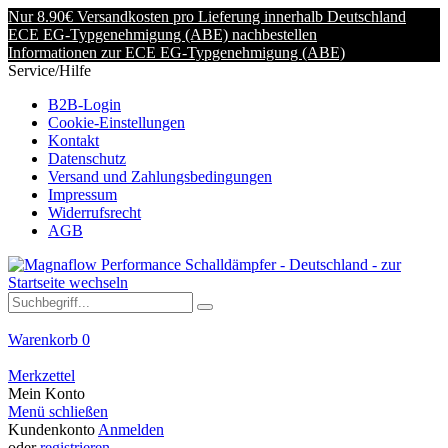
Nur 8.90€ Versandkosten pro Lieferung innerhalb Deutschland
ECE EG-Typgenehmigung (ABE) nachbestellen
Informationen zur ECE EG-Typgenehmigung (ABE)
Service/Hilfe
B2B-Login
Cookie-Einstellungen
Kontakt
Datenschutz
Versand und Zahlungsbedingungen
Impressum
Widerrufsrecht
AGB
Warenkorb
0
Merkzettel
Mein Konto
Menü schließen
Kundenkonto
Anmelden
oder
registrieren