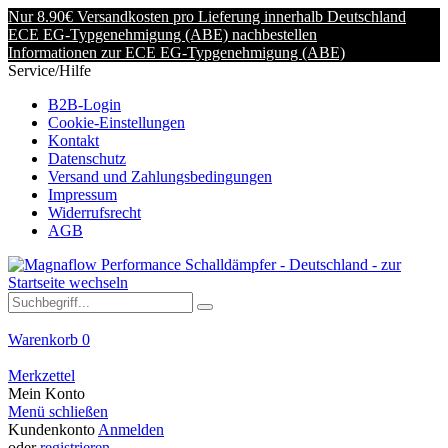
Nur 8.90€ Versandkosten pro Lieferung innerhalb Deutschland
ECE EG-Typgenehmigung (ABE) nachbestellen
Informationen zur ECE EG-Typgenehmigung (ABE)
Service/Hilfe
B2B-Login
Cookie-Einstellungen
Kontakt
Datenschutz
Versand und Zahlungsbedingungen
Impressum
Widerrufsrecht
AGB
Warenkorb
0
Merkzettel
Mein Konto
Menü schließen
Kundenkonto
Anmelden
oder
registrieren